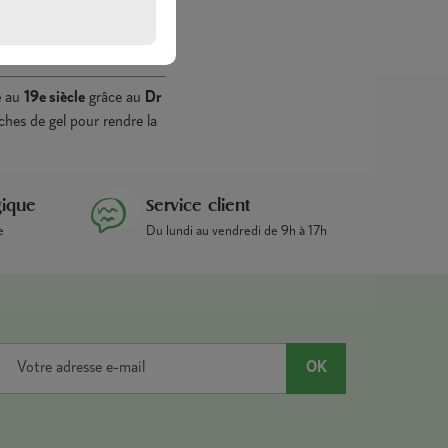
e
au
19e siècle
grâce au
Dr
ches de gel pour rendre la
gique
Service client
e
Du lundi au vendredi de 9h à 17h
OK