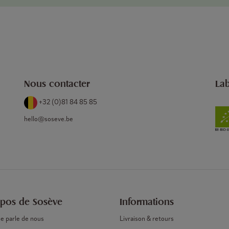
Nous contacter
Lab
+32 (0)81 84 85 85
hello@soseve.be
opos de Sosève
Informations
e parle de nous
Livraison & retours