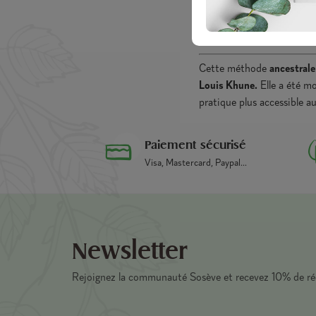
D'ou vient 
Cette méthode
ancestrale
Louis Khune.
Elle a été m
pratique plus accessible a
Paiement sécurisé
Visa, Mastercard, Paypal...
Newsletter
Rejoignez la communauté Sosève et recevez 10% de r