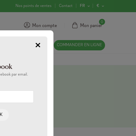
Nos points de ventes
Contact
FR
€
0
Mon compte
Mon panier
×
A PROPOS
COMMANDER EN LIGNE
book
 ebook par email.
K