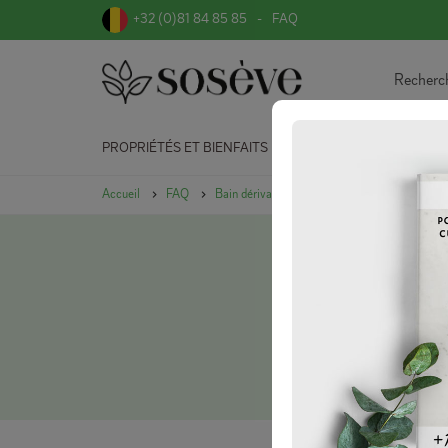
+32 (0)81 84 85 85
FAQ
PROPRIÉTÉS ET BIENFAITS
CONSOMMER L
Accueil
FAQ
Bain dérivatif
D'ou vient cette pratique ?