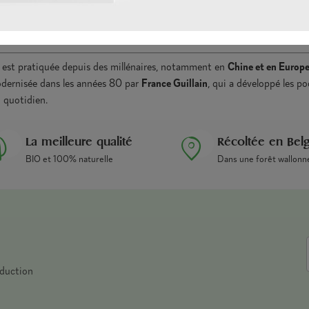
cette pratique ?
est pratiquée depuis des millénaires, notamment en
Chine et en Europ
odernisée dans les années 80 par
France Guillain
, qui a développé les po
u quotidien.
La meilleure qualité
Récoltée en Bel
BIO et 100% naturelle
Dans une forêt wallonn
éduction