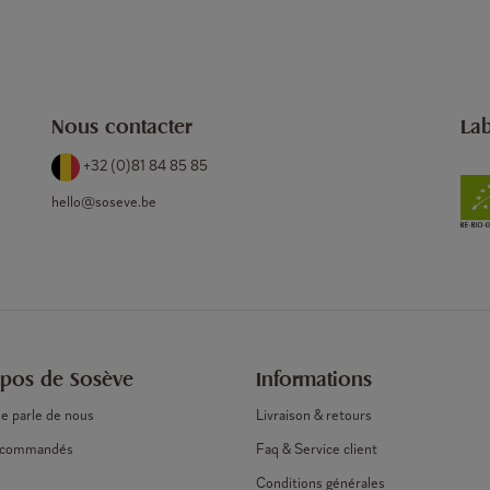
Nous contacter
Lab
+32 (0)81 84 85 85
hello@soseve.be
opos de Sosève
Informations
e parle de nous
Livraison & retours
recommandés
Faq & Service client
Conditions générales