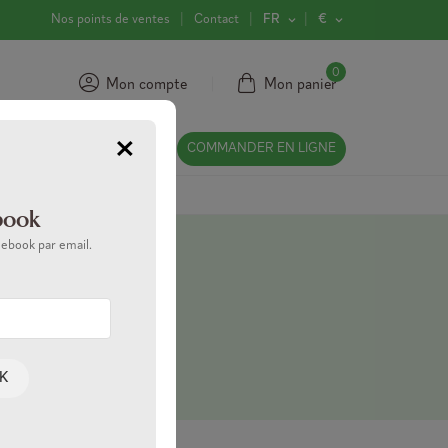
Nos points de ventes
Contact
FR
€
0
Mon compte
Mon panier
×
A PROPOS
COMMANDER EN LIGNE
book
 ebook par email.
K