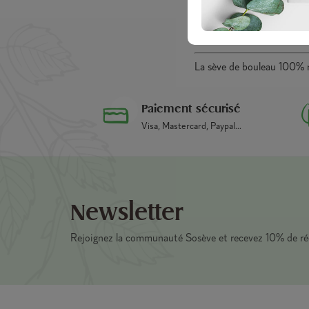
A qui la s
La sève de bouleau 100% 
Paiement sécurisé
Visa, Mastercard, Paypal...
Newsletter
Rejoignez la communauté Sosève et recevez 10% de r