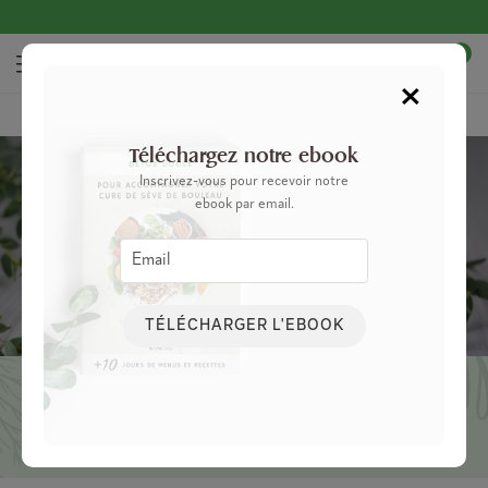
0
×
Accueil
Blog
Bien-être
5 bonnes raisons d’utiliser l’argile verte
Téléchargez notre ebook
Inscrivez-vous pour recevoir notre
ebook par email.
5 bonnes raisons d’utiliser l’argile verte
TÉLÉCHARGER L'EBOOK
Remède naturel aux mille vertus, l’argile verte est utilisée depuis
des siècles. Elle nettoie, détoxifie et assainit notre organisme, et
bien plus encore. Voici 5 façons de profiter de ses propriétés.