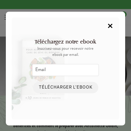
0
×
Accueil
Blog
Alimentation
Les incroyables vertus du bouillon
Téléchargez notre ebook
Inscrivez-vous pour recevoir notre
ebook par email.
Les incroyables vertus du bouillon
TÉLÉCHARGER L'EBOOK
Connu depuis la nuit des temps, le bouillon revient à la mode et
fait parler de ses nombreux bienfaits. Reminéralisant, régénérant
et essentiel à une bonne hygiène digestive, on aborde ses
bénéfices et comment le préparer avec Antoinette Godin,