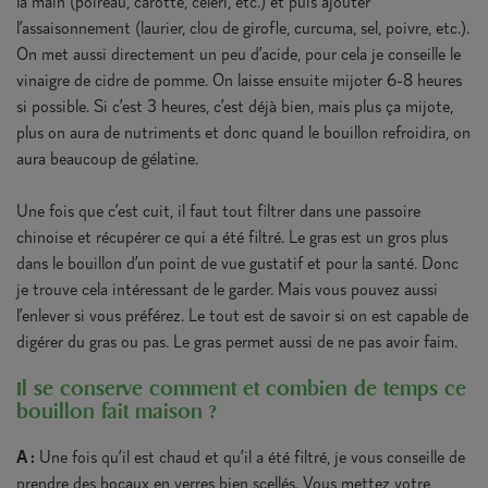
la main (poireau, carotte, céleri, etc.) et puis ajouter
l’assaisonnement (laurier, clou de girofle, curcuma, sel, poivre, etc.).
On met aussi directement un peu d’acide, pour cela je conseille le
vinaigre de cidre de pomme. On laisse ensuite mijoter 6-8 heures
si possible. Si c’est 3 heures, c’est déjà bien, mais plus ça mijote,
plus on aura de nutriments et donc quand le bouillon refroidira, on
aura beaucoup de gélatine.
Une fois que c’est cuit, il faut tout filtrer dans une passoire
chinoise et récupérer ce qui a été filtré. Le gras est un gros plus
dans le bouillon d’un point de vue gustatif et pour la santé. Donc
je trouve cela intéressant de le garder. Mais vous pouvez aussi
l’enlever si vous préférez. Le tout est de savoir si on est capable de
digérer du gras ou pas. Le gras permet aussi de ne pas avoir faim.
Il se conserve comment et combien de temps ce
bouillon fait maison ?
A :
Une fois qu’il est chaud et qu’il a été filtré, je vous conseille de
prendre des bocaux en verres bien scellés. Vous mettez votre